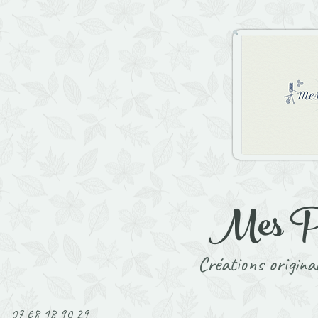
Mes P't
Créations original
07 68 18 90 29