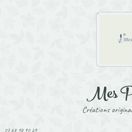
Mes P't
Créations original
07 68 18 90 29