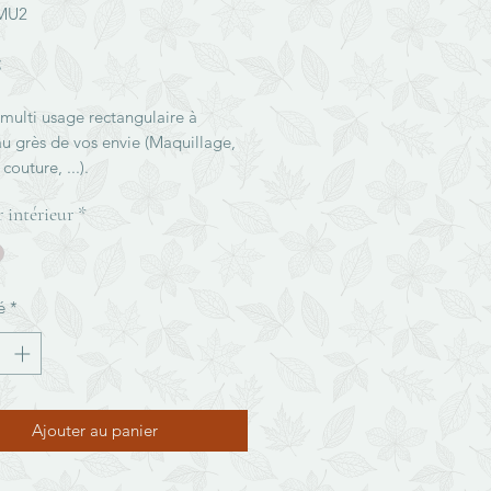
TMU2
Prix
€
multi usage rectangulaire à
 au grès de vos envie (Maquillage,
couture, ...).
d'une large ouverture qui se
 intérieur
*
our se transformer en panière.
é
*
Ajouter au panier