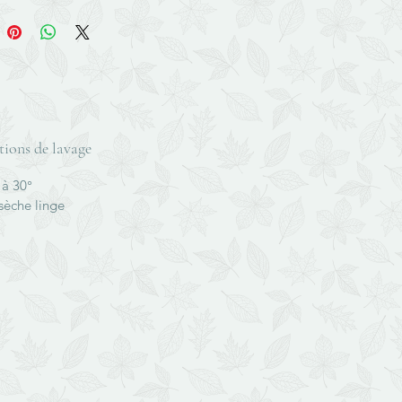
tions de lavage
 à 30°
sèche linge