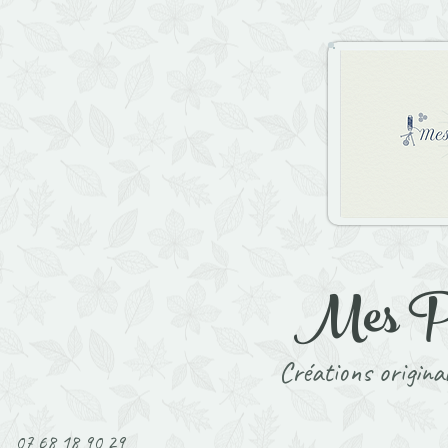
Mes P't
Créations original
07 68 18 90 29