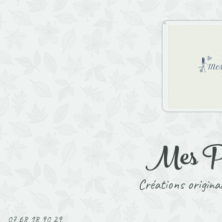
Mes P't
Créations original
07 68 18 90 29