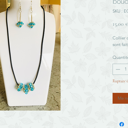
boucl
SKU : 
15,00 
Collier 
sont fai
Quantit
Rupture d
Me no