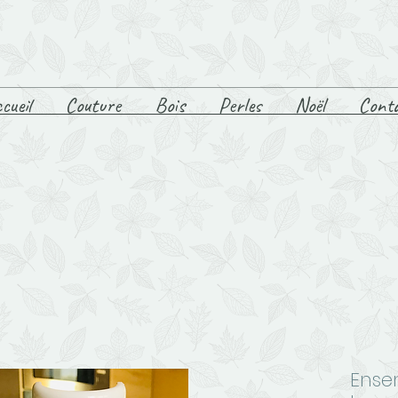
cueil
Couture
Bois
Perles
Noël
Cont
Ensem