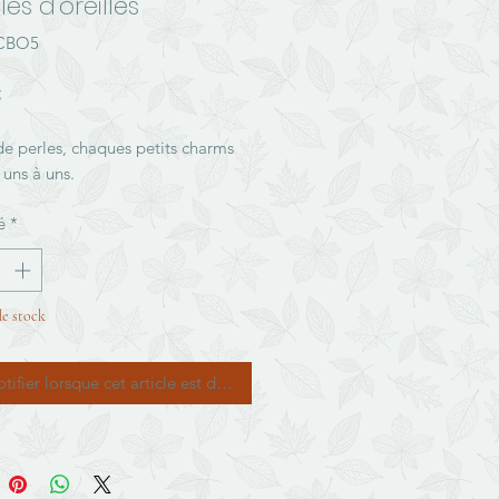
es d'oreilles
ECBO5
Prix
€
de perles, chaques petits charms
t uns à uns.
é
*
e stock
tifier lorsque cet article est disponible