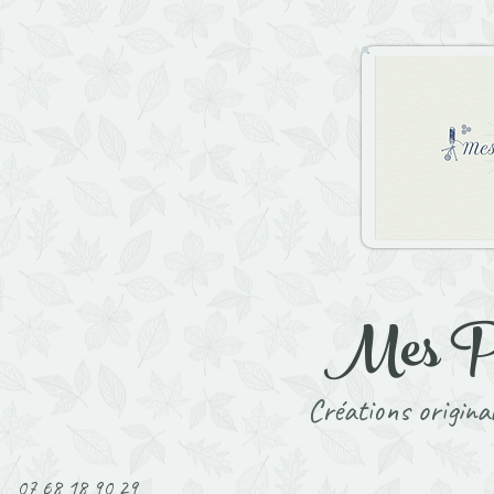
Mes P't
Créations original
07 68 18 90 29